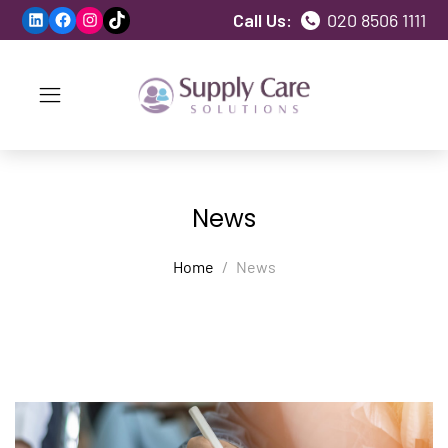
LinkedIn
Facebook
Instagram
TikTok
Call Us:
020 8506 1111
News
Home
News